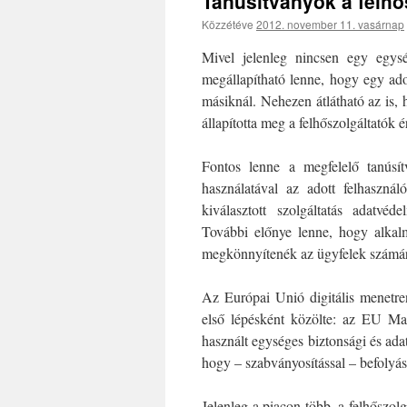
Tanúsítványok a felh
Közzétéve
2012. november 11. vasárnap
Mivel jelenleg nincsen egy egysé
megállapítható lenne, hogy egy ado
másiknál. Nehezen átlátható az is, h
állapította meg a felhőszolgáltatók 
Fontos lenne a megfelelő tanúsít
használatával az adott felhasznál
kiválasztott szolgáltatás adatvé
További előnye lenne, hogy alkalm
megkönnyítenék az ügyfelek számár
Az Európai Unió digitális menetrend
első lépésként közölte: az EU Mad
használt egységes biztonsági és ad
hogy – szabványosítással – befolyáso
Jelenleg a piacon több, a felhőszolg