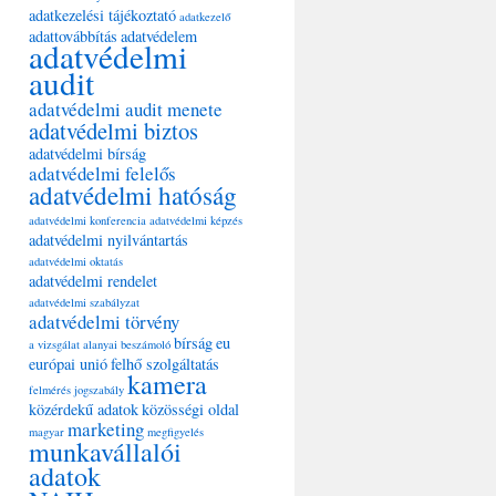
adatkezelési tájékoztató
adatkezelő
adattovábbítás
adatvédelem
adatvédelmi
audit
adatvédelmi audit menete
adatvédelmi biztos
adatvédelmi bírság
adatvédelmi felelős
adatvédelmi hatóság
adatvédelmi konferencia
adatvédelmi képzés
adatvédelmi nyilvántartás
adatvédelmi oktatás
adatvédelmi rendelet
adatvédelmi szabályzat
adatvédelmi törvény
bírság
eu
a vizsgálat alanyai
beszámoló
európai unió
felhő szolgáltatás
kamera
felmérés
jogszabály
közérdekű adatok
közösségi oldal
marketing
magyar
megfigyelés
munkavállalói
adatok