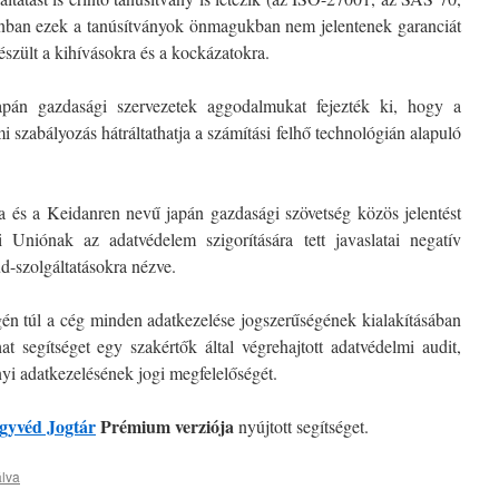
nban ezek a tanúsítványok önmagukban nem jelentenek garanciát
észült a kihívásokra és a kockázatokra.
pán gazdasági szervezetek aggodalmukat fejezték ki, hogy a
i szabályozás hátráltathatja a számítási felhő technológián alapuló
és a Keidanren nevű japán gazdasági szövetség közös jelentést
i Uniónak az adatvédelem szigorítására tett javaslatai negatív
d-szolgáltatásokra nézve.
gén túl a cég minden adatkezelése jogszerűségének kialakításában
at segítséget egy szakértők által végrehajtott adatvédelmi audit,
nyi adatkezelésének jogi megfelelőségét.
yvéd Jogtár
Prémium verziója
nyújtott segítséget.
álva