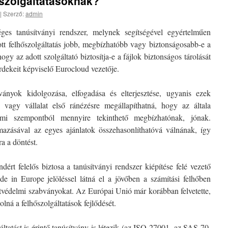
őszolgáltatásoknak?
|
Szerző:
admin
ges tanúsítványi rendszer, melynek segítségével egyértelműen
tt felhőszolgáltatás jobb, megbízhatóbb vagy biztonságosabb-e a
ogy az adott szolgáltató biztosítja-e a fájlok biztonságos tárolását
érdekeit képviselő Eurocloud vezetője.
ványok kidolgozása, elfogadása és elterjesztése, ugyanis ezek
ó vagy vállalat első ránézésre megállapíthatná, hogy az általa
delmi szempontból mennyire tekinthető megbízhatónak, jónak.
azásával az egyes ajánlatok összehasonlíthatóvá válnának, így
a a döntést.
ért felelős biztosa a tanúsítványi rendszer kiépítése felé vezető
e in Europe jelöléssel látná el a jövőben a számítási felhőben
atvédelmi szabványokat. Az Európai Unió már korábban felvetette,
lná a felhőszolgáltatások fejlődését.
áltatást is érintő tanúsítvány is létezik (az ISO-27001, az SAS 70,