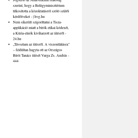
szerint, hogy a Belügyminisztérium
titkosította a közoktatásról szóló szülői
kérdőíveket - | hvg.hu
Nem sikerült szigoríttatni a Tisza-
applikáció miatt a bírók etikai kódexét,
a Kúria-elnök kiviharzott az ülésről -
24.hu
„Távoztam az ülésről. A viszontlátásra”
– feldúltan hagyta ott az Országos
Bírói Tanács ülését Varga Zs. András -
444