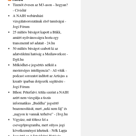
Tizenöt évesen az M3-ason – hogyan?
- Civishír
A NAIH webáruházi
vizsgálatsorozatának első tanulságai -
Jogi Fórum
25 milliós bírságot kapott a Blikk,
amiért nyilvánosságra hozta egy
transznemű nő adatait - 24.hu
50 milliós bírságot szabott ki az
adatvédelmi hatóság a Mediaworksre -
Dgtl.hu
Működhet-e jogsértés nélkül a
mesterséges intelligencia? - AI-viták -
podcast sorozatot indított az Artisjus a
kreatív iparban dolgozók segítésére -
Jogi Fórum
Itthon: Péterfalvi Attila szerint a NAIH
azért nem vizsgálja a tiszás
informatikus „Buddha” jogsértő
beazonosítását, mert „neki nem fáj” és
„nagyon le vannak terhelve” - | hvg.hu
Vigyázz, mit töltesz fel a
csevegőprogramba, mert súlyos jogi
következményei lehetnek - Nők Lapja
Jogsértő az Adatvédelmi Hatóság