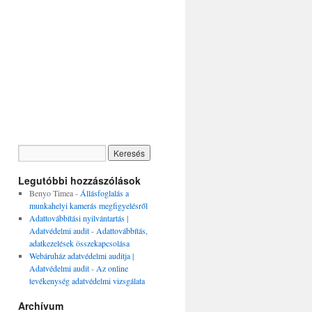
Legutóbbi hozzászólások
Benyo Timea
-
Állásfoglalás a
munkahelyi kamerás megfigyelésről
Adattovábbítási nyilvántartás |
Adatvédelmi audit
-
Adattovábbítás,
adatkezelések összekapcsolása
Webáruház adatvédelmi auditja |
Adatvédelmi audit
-
Az online
tevékenység adatvédelmi vizsgálata
Archívum