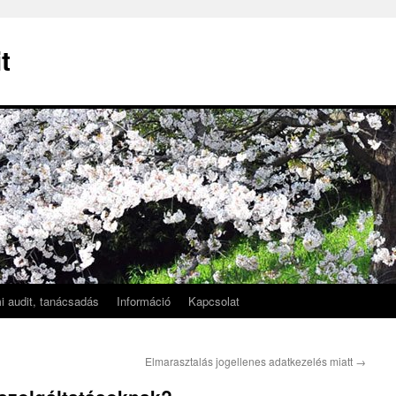
t
i audit, tanácsadás
Információ
Kapcsolat
Elmarasztalás jogellenes adatkezelés miatt
→