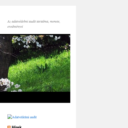
Az adatvédelmi audit tartalma, menete,
eredményei
Hírek