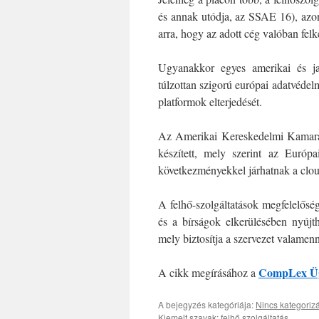
és annak utódja, az SSAE 16), azo
arra, hogy az adott cég valóban felk
Ugyanakkor egyes amerikai és ja
túlzottan szigorú európai adatvédelm
platformok elterjedését.
Az Amerikai Kereskedelmi Kamara 
készített, mely szerint az Európa
következményekkel járhatnak a clou
A felhő-szolgáltatások megfelelősé
és a bírságok elkerülésében nyújth
mely biztosítja a szervezet valamen
CompLex Üg
A cikk megírásához a
A bejegyzés kategóriája:
Nincs kategoriz
Kiemelt szavak:
felhő szolgáltatás
.