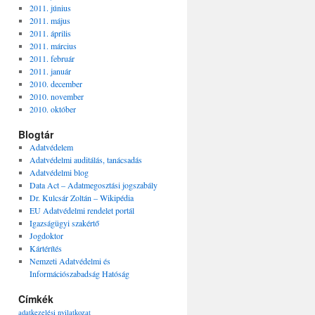
2011. június
2011. május
2011. április
2011. március
2011. február
2011. január
2010. december
2010. november
2010. október
Blogtár
Adatvédelem
Adatvédelmi auditálás, tanácsadás
Adatvédelmi blog
Data Act – Adatmegosztási jogszabály
Dr. Kulcsár Zoltán – Wikipédia
EU Adatvédelmi rendelet portál
Igazságügyi szakértő
Jogdoktor
Kártérítés
Nemzeti Adatvédelmi és
Információszabadság Hatóság
Címkék
adatkezelési nyilatkozat