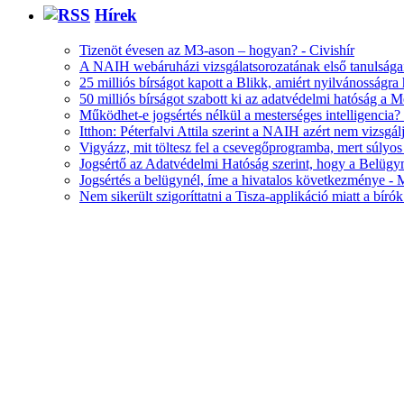
Hírek
Tizenöt évesen az M3-ason – hogyan? - Civishír
A NAIH webáruházi vizsgálatsorozatának első tanulsága
25 milliós bírságot kapott a Blikk, amiért nyilvánosságra
50 milliós bírságot szabott ki az adatvédelmi hatóság a 
Működhet-e jogsértés nélkül a mesterséges intelligencia? -
Itthon: Péterfalvi Attila szerint a NAIH azért nem vizsgá
Vigyázz, mit töltesz fel a csevegőprogramba, mert súlyo
Jogsértő az Adatvédelmi Hatóság szerint, hogy a Belügymin
Jogsértés a belügynél, íme a hivatalos következménye - 
Nem sikerült szigoríttatni a Tisza-applikáció miatt a bírók