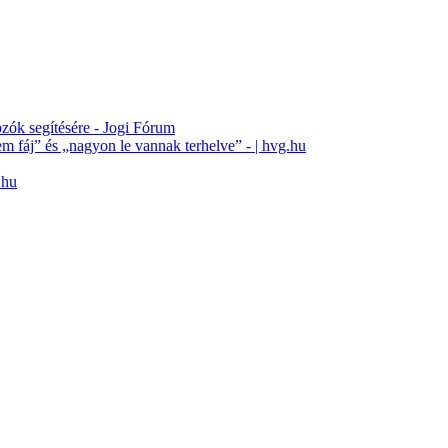
gozók segítésére - Jogi Fórum
em fáj” és „nagyon le vannak terhelve” - | hvg.hu
.hu