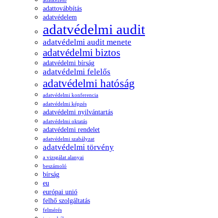
adatkezelő
adattovábbítás
adatvédelem
adatvédelmi audit
adatvédelmi audit menete
adatvédelmi biztos
adatvédelmi bírság
adatvédelmi felelős
adatvédelmi hatóság
adatvédelmi konferencia
adatvédelmi képzés
adatvédelmi nyilvántartás
adatvédelmi oktatás
adatvédelmi rendelet
adatvédelmi szabályzat
adatvédelmi törvény
a vizsgálat alanyai
beszámoló
bírság
eu
európai unió
felhő szolgáltatás
felmérés