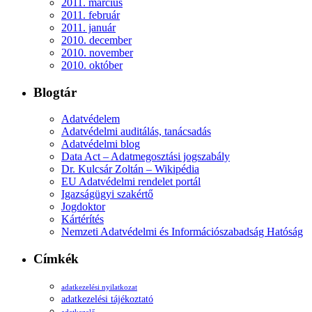
2011. március
2011. február
2011. január
2010. december
2010. november
2010. október
Blogtár
Adatvédelem
Adatvédelmi auditálás, tanácsadás
Adatvédelmi blog
Data Act – Adatmegosztási jogszabály
Dr. Kulcsár Zoltán – Wikipédia
EU Adatvédelmi rendelet portál
Igazságügyi szakértő
Jogdoktor
Kártérítés
Nemzeti Adatvédelmi és Információszabadság Hatóság
Címkék
adatkezelési nyilatkozat
adatkezelési tájékoztató