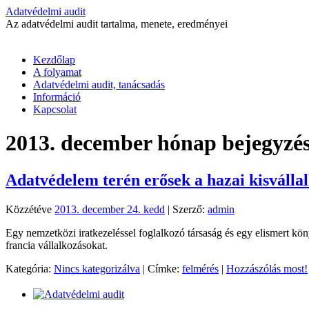
Adatvédelmi audit
Az adatvédelmi audit tartalma, menete, eredményei
Kilépés
Kezdőlap
a
A folyamat
tartalomba
Adatvédelmi audit, tanácsadás
Információ
Kapcsolat
2013. december
hónap bejegyzés
Adatvédelem terén erősek a hazai kisválla
Közzétéve
2013. december 24. kedd
|
Szerző:
admin
Egy nemzetközi iratkezeléssel foglalkozó társaság és egy elismert kön
francia vállalkozásokat.
Kategória:
Nincs kategorizálva
|
Címke:
felmérés
|
Hozzászólás most!