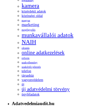
jogszabály
kamera
közérdekű adatok
közösségi oldal
magyar
marketing
megfigyelés
munkavállalói adatok
NAIH
oktatás
online adatkezelések
reform
szakvélemény
szakértői jelentés
telefon
társasház
vagyonvédelem
új
új adatvédelmi törvény
ügyféladatok
Adatvedelmiaudit.hu