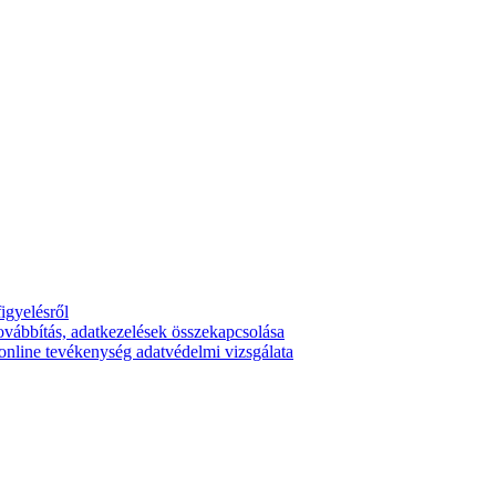
igyelésről
ovábbítás, adatkezelések összekapcsolása
online tevékenység adatvédelmi vizsgálata