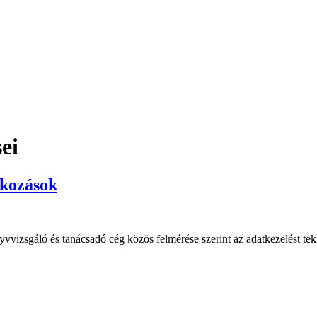
ei
lkozások
yvvizsgáló és tanácsadó cég közös felmérése szerint az adatkezelést te