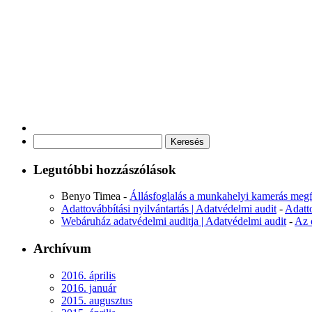
Keresés:
Legutóbbi hozzászólások
Benyo Timea
-
Állásfoglalás a munkahelyi kamerás megf
Adattovábbítási nyilvántartás | Adatvédelmi audit
-
Adatt
Webáruház adatvédelmi auditja | Adatvédelmi audit
-
Az 
Archívum
2016. április
2016. január
2015. augusztus