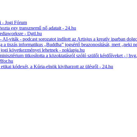
i - Jogi Fórum
 hozta egy transznemű nő adatait - 24.hu
Mediaworksre - Dgtl.hu
 AI-viták - podcast sorozatot indított az Artisjus a kreatív iparban dol
lja a tiszás informatikus „Buddha” jogsértő beazonosítását, mert „neki n
s jogi következményei lehetnek - noklapja.hu
isztérium titkosította a közoktatásról szóló szülői kérdőíveket - | hvg
Mfor.hu
 etikai kódexét, a Kúria-elnök kiviharzott az ülésről - 24.hu