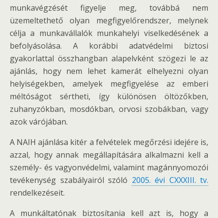
munkavégzését figyelje meg, továbbá nem
üzemeltethető olyan megfigyelőrendszer, melynek
célja a munkavállalók munkahelyi viselkedésének a
befolyásolása. A korábbi adatvédelmi biztosi
gyakorlattal összhangban alapelvként szögezi le az
ajánlás, hogy nem lehet kamerát elhelyezni olyan
helyiségekben, amelyek megfigyelése az emberi
méltóságot sértheti, így különösen öltözőkben,
zuhanyzókban, mosdókban, orvosi szobákban, vagy
azok várójában.
A NAIH ajánlása kitér a felvételek megőrzési idejére is,
azzal, hogy annak megállapítására alkalmazni kell a
személy- és vagyonvédelmi, valamint magánnyomozói
tevékenység szabályairól szóló
2005. évi CXXXIII. tv.
rendelkezéseit.
A munkáltatónak biztosítania kell azt is, hogy a