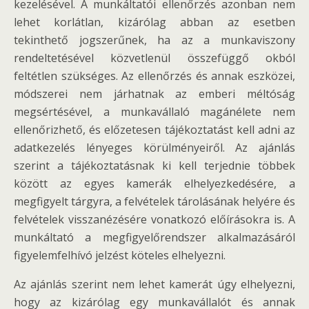
kezelésével. A munkáltatói ellenőrzés azonban nem
lehet korlátlan, kizárólag abban az esetben
tekinthető jogszerűnek, ha az a munkaviszony
rendeltetésével közvetlenül összefüggő okból
feltétlen szükséges. Az ellenőrzés és annak eszközei,
módszerei nem járhatnak az emberi méltóság
megsértésével, a munkavállaló magánélete nem
ellenőrizhető, és előzetesen tájékoztatást kell adni az
adatkezelés lényeges körülményeiről. Az ajánlás
szerint a tájékoztatásnak ki kell terjednie többek
között az egyes kamerák elhelyezkedésére, a
megfigyelt tárgyra, a felvételek tárolásának helyére és
felvételek visszanézésére vonatkozó előírásokra is. A
munkáltató a megfigyelőrendszer alkalmazásáról
figyelemfelhívó jelzést köteles elhelyezni.
Az ajánlás szerint nem lehet kamerát úgy elhelyezni,
hogy az kizárólag egy munkavállalót és annak