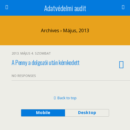
Adatvédelmi audit
Archives › Május, 2013
2013. MÁJUS 4. SZOMBAT
A Penny a dolgozói után kémkedett
NO RESPONSES
Back to top
Mobile
Desktop