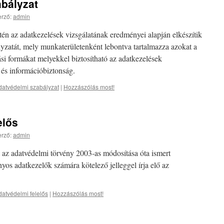
abályzat
rző:
admin
én az adatkezelések vizsgálatának eredményei alapján elkészítik
lyzatát, mely munkaterületenként lebontva tartalmazza azokat a
si formákat melyekkel biztosítható az adatkezelések
 és információbiztonság.
datvédelmi szabályzat
|
Hozzászólás most!
elős
rző:
admin
 az adatvédelmi törvény 2003-as módosítása óta ismert
os adatkezelők számára kötelező jelleggel írja elő az
datvédelmi felelős
|
Hozzászólás most!