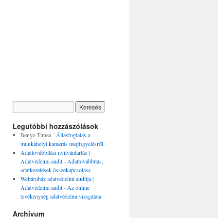
Legutóbbi hozzászólások
Benyo Timea
-
Állásfoglalás a
munkahelyi kamerás megfigyelésről
Adattovábbítási nyilvántartás |
Adatvédelmi audit
-
Adattovábbítás,
adatkezelések összekapcsolása
Webáruház adatvédelmi auditja |
Adatvédelmi audit
-
Az online
tevékenység adatvédelmi vizsgálata
Archívum