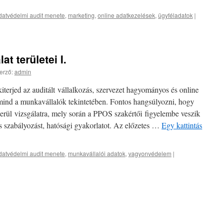
datvédelmi audit menete
,
marketing
,
online adatkezelések
,
ügyféladatok
|
t területei I.
erző:
admin
iterjed az auditált vállalkozás, szervezet hagyományos és online
mind a munkavállalók tekintetében. Fontos hangsúlyozni, hogy
erül vizsgálatra, mely során a PPOS szakértői figyelembe veszik
is szabályozást, hatósági gyakorlatot. Az előzetes …
Egy kattintás
datvédelmi audit menete
,
munkavállalói adatok
,
vagyonvédelem
|