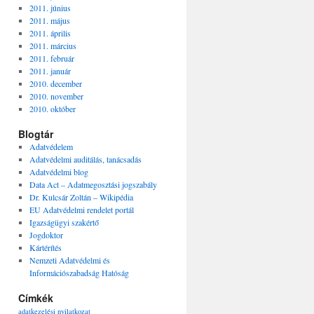
2011. június
2011. május
2011. április
2011. március
2011. február
2011. január
2010. december
2010. november
2010. október
Blogtár
Adatvédelem
Adatvédelmi auditálás, tanácsadás
Adatvédelmi blog
Data Act – Adatmegosztási jogszabály
Dr. Kulcsár Zoltán – Wikipédia
EU Adatvédelmi rendelet portál
Igazságügyi szakértő
Jogdoktor
Kártérítés
Nemzeti Adatvédelmi és
Információszabadság Hatóság
Címkék
adatkezelési nyilatkozat