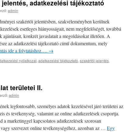
jelentés, adatkezelési tájékoztató
rző:
admin
dményei szakértői jelentésben, szakvéleményben kerülnek
atkezelések esetleges hiányosságait, nem megfelelőségét, továbbá
 ajánlásait, konkrét javaslatait a megoldásokat illetően. A
tésre az adatkezelési tájékoztató című dokumentum, mely
ntás ide a folytatáshoz….
→
datkezelési nyilatkozat
,
adatkezelési tájékoztató
,
szakértői jelentés
,
t területei II.
erző:
admin
nek legfontosabb, személyes adatok kezelésével járó területei az
zis és tevékenység, valamint az online adatkezelések csoportja.
d a marketinggel kapcsolatos adatkezelések szorosan
s vagy szervezet online tevékenységéhez, azonban az …
Egy