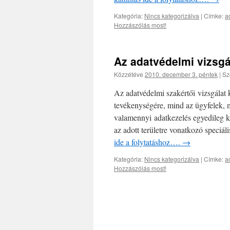
Kategória:
Nincs kategorizálva
|
Címke:
a
Hozzászólás most!
Az adatvédelmi vizsgála
Közzétéve
2010. december 3. péntek
|
Sz
Az adatvédelmi szakértői vizsgálat k
tevékenységére, mind az ügyfelek, 
valamennyi adatkezelés egyedileg k
az adott területre vonatkozó speciál
ide a folytatáshoz….
→
Kategória:
Nincs kategorizálva
|
Címke:
a
Hozzászólás most!