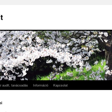
t
i audit, tanácsadás
Információ
Kapcsolat
ei