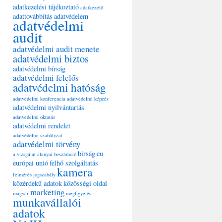
adatkezelési tájékoztató
adatkezelő
adattovábbítás
adatvédelem
adatvédelmi
audit
adatvédelmi audit menete
adatvédelmi biztos
adatvédelmi bírság
adatvédelmi felelős
adatvédelmi hatóság
adatvédelmi konferencia
adatvédelmi képzés
adatvédelmi nyilvántartás
adatvédelmi oktatás
adatvédelmi rendelet
adatvédelmi szabályzat
adatvédelmi törvény
bírság
eu
a vizsgálat alanyai
beszámoló
európai unió
felhő szolgáltatás
kamera
felmérés
jogszabály
közérdekű adatok
közösségi oldal
marketing
magyar
megfigyelés
munkavállalói
adatok