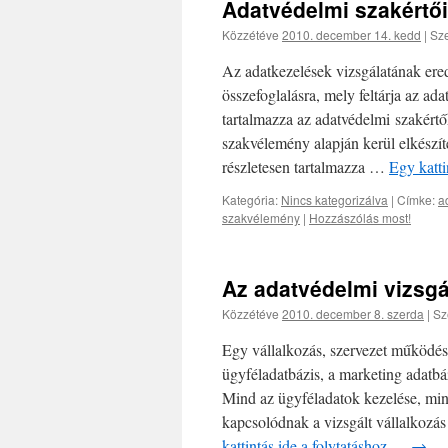
Adatvédelmi szakértői 
Közzétéve
2010. december 14. kedd
|
Sze
Az adatkezelések vizsgálatának ere
összefoglalásra, mely feltárja az ad
tartalmazza az adatvédelmi szakértők
szakvélemény alapján kerül elkészí
részletesen tartalmazza …
Egy katti
Kategória:
Nincs kategorizálva
|
Címke:
a
szakvélemény
|
Hozzászólás most!
Az adatvédelmi vizsgála
Közzétéve
2010. december 8. szerda
|
Sz
Egy vállalkozás, szervezet működésé
ügyféladatbázis, a marketing adatbá
Mind az ügyféladatok kezelése, min
kapcsolódnak a vizsgált vállalkozá
kattintás ide a folytatáshoz….
→