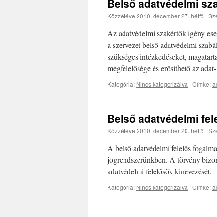
Belső adatvédelmi sz
Közzétéve
2010. december 27. hétfő
|
Sze
Az adatvédelmi szakértők igény eset
a szervezet belső adatvédelmi szabá
szükséges intézkedéseket, magatartá
megfelelősége és erősíthető az adat-
Kategória:
Nincs kategorizálva
|
Címke:
a
Belső adatvédelmi fel
Közzétéve
2010. december 20. hétfő
|
Sze
A belső adatvédelmi felelős fogalma
jogrendszerünkben. A törvény bizony
adatvédelmi felelősök kinevezését.
Kategória:
Nincs kategorizálva
|
Címke:
a