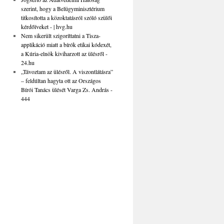
szerint, hogy a Belügyminisztérium
titkosította a közoktatásról szóló szülői
kérdőíveket - | hvg.hu
Nem sikerült szigoríttatni a Tisza-
applikáció miatt a bírók etikai kódexét,
a Kúria-elnök kiviharzott az ülésről -
24.hu
„Távoztam az ülésről. A viszontlátásra”
– feldúltan hagyta ott az Országos
Bírói Tanács ülését Varga Zs. András -
444