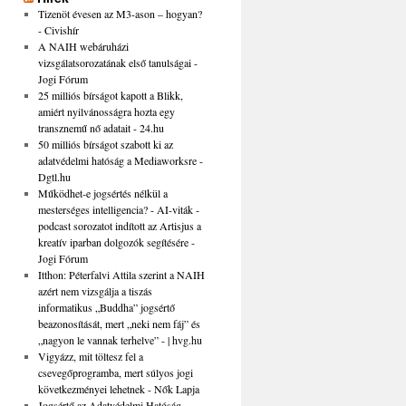
Tizenöt évesen az M3-ason – hogyan?
- Civishír
A NAIH webáruházi
vizsgálatsorozatának első tanulságai -
Jogi Fórum
25 milliós bírságot kapott a Blikk,
amiért nyilvánosságra hozta egy
transznemű nő adatait - 24.hu
50 milliós bírságot szabott ki az
adatvédelmi hatóság a Mediaworksre -
Dgtl.hu
Működhet-e jogsértés nélkül a
mesterséges intelligencia? - AI-viták -
podcast sorozatot indított az Artisjus a
kreatív iparban dolgozók segítésére -
Jogi Fórum
Itthon: Péterfalvi Attila szerint a NAIH
azért nem vizsgálja a tiszás
informatikus „Buddha” jogsértő
beazonosítását, mert „neki nem fáj” és
„nagyon le vannak terhelve” - | hvg.hu
Vigyázz, mit töltesz fel a
csevegőprogramba, mert súlyos jogi
következményei lehetnek - Nők Lapja
Jogsértő az Adatvédelmi Hatóság