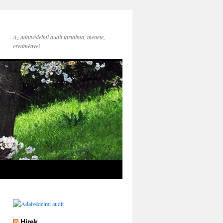
Az adatvédelmi audit tartalma, menete,
eredményei
Hírek