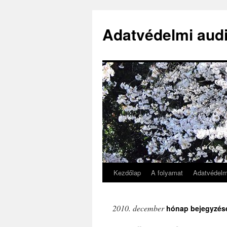
Adatvédelmi audi
Kezdőlap
A folyamat
Adatvédelm
Kilépés
a
2010. december
hónap bejegyzés
tartalomba