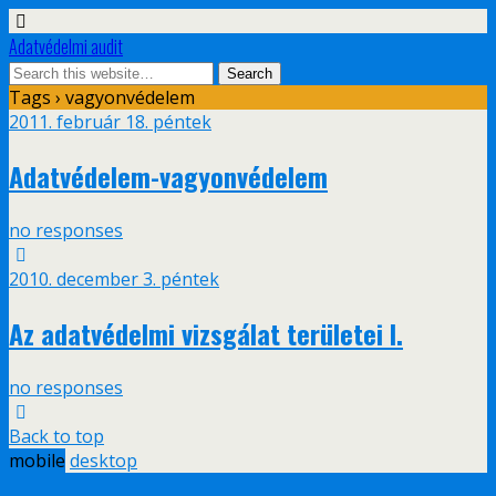
Adatvédelmi audit
Tags › vagyonvédelem
2011. február 18. péntek
Adatvédelem-vagyonvédelem
no responses
2010. december 3. péntek
Az adatvédelmi vizsgálat területei I.
no responses
Back to top
mobile
desktop