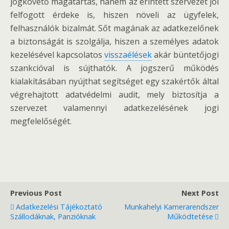
jogkövető magatartás, hanem az érintett szervezet jól
felfogott érdeke is, hiszen növeli az ügyfelek,
felhasználók bizalmát. Sőt magának az adatkezelőnek
a biztonságát is szolgálja, hiszen a személyes adatok
kezelésével kapcsolatos
visszaélések
akár büntetőjogi
szankcióval is sújthatók. A jogszerű működés
kialakításában nyújthat segítséget egy szakértők által
végrehajtott adatvédelmi audit, mely biztosítja a
szervezet valamennyi adatkezelésének jogi
megfelelőségét.
Previous Post
Next Post
Adatkezelési Tájékoztató
Munkahelyi Kamerarendszer
Szállodáknak, Panzióknak
Működtetése