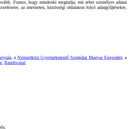
tovább. Fontos, hogy mindenki megtudja, mit tehet személyes adatai
zeléseire, az interneten, közösségi oldalakon folyó adatgyűjtésekre,
ányság
, a
Nemzetközi Gyermekmentő Szolgálat Magyar Egyesület
, a
e
,
Randivonal
.
én.