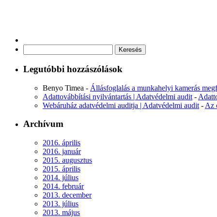
Keresés:
Legutóbbi hozzászólások
Benyo Timea
-
Állásfoglalás a munkahelyi kamerás megf
Adattovábbítási nyilvántartás | Adatvédelmi audit
-
Adatt
Webáruház adatvédelmi auditja | Adatvédelmi audit
-
Az 
Archívum
2016. április
2016. január
2015. augusztus
2015. április
2014. július
2014. február
2013. december
2013. július
2013. május