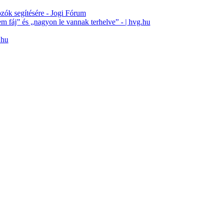
gozók segítésére - Jogi Fórum
em fáj” és „nagyon le vannak terhelve” - | hvg.hu
.hu