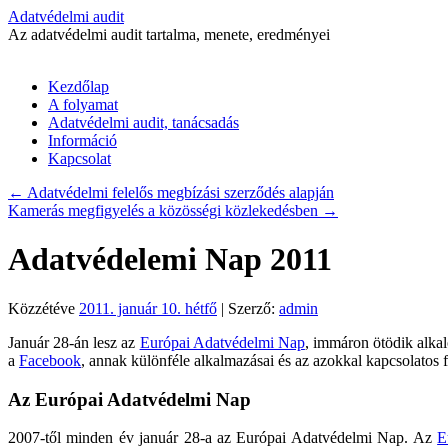
Adatvédelmi audit
Az adatvédelmi audit tartalma, menete, eredményei
Kilépés
Kezdőlap
a
A folyamat
tartalomba
Adatvédelmi audit, tanácsadás
Információ
Kapcsolat
←
Adatvédelmi felelős megbízási szerződés alapján
Kamerás megfigyelés a közösségi közlekedésben
→
Adatvédelemi Nap 2011
Közzétéve
2011. január 10. hétfő
|
Szerző:
admin
Január 28-án lesz az
Európai Adatvédelmi Nap
, immáron ötödik alka
a
Facebook
, annak különféle alkalmazásai és az azokkal kapcsolatos 
Az Európai Adatvédelmi Nap
2007-től minden év január 28-a az Európai Adatvédelmi Nap. Az
E