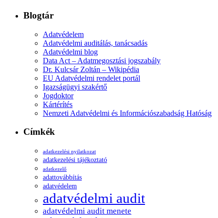
Blogtár
Adatvédelem
Adatvédelmi auditálás, tanácsadás
Adatvédelmi blog
Data Act – Adatmegosztási jogszabály
Dr. Kulcsár Zoltán – Wikipédia
EU Adatvédelmi rendelet portál
Igazságügyi szakértő
Jogdoktor
Kártérítés
Nemzeti Adatvédelmi és Információszabadság Hatóság
Címkék
adatkezelési nyilatkozat
adatkezelési tájékoztató
adatkezelő
adattovábbítás
adatvédelem
adatvédelmi audit
adatvédelmi audit menete