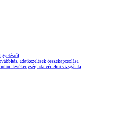
igyelésről
ovábbítás, adatkezelések összekapcsolása
online tevékenység adatvédelmi vizsgálata