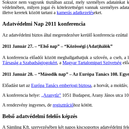
Sokszor nem vagyunk tisztában azzal, mely személyes adatainkat ki
védelmében, milyen jogai és kötelezettségei vannak személyes adatai
illetve keretek között tartani a
kamerás adatkezelés
eket.
Adatvédelmi Nap 2011 konferencia
Az adatvédelmi biztos által megrendezésre kerülő konferencia ezúttal 
2011 Január 27. – “Első nap” – “Közösségi (Adat)hálók”
A konferencia előadói között meghallgathatjuk a szlovén, a cseh, a 
Társaság a Szabadságjogokért
, a
Magyar Tartalomipari Szövetség
előa
2011 Január 28. – “Második nap” – Az Európa Tanács 108. Egy
Előadást tart az
Európa Tanács emberjogi biztosa
, a horvát, a moldáv
A konferencia helye:
„Aranytíz”
1051 Budapest, Arany János utca 10
A rendezvény ingyenes, de
regisztráció
hoz kötött.
Belső adatvédelmi felelős képzés
A Sämling Kft. szervezésében két napos kiscsoportos adatvédelmi fele