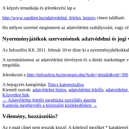
A képzés tematikája és jelentkezési lap a
http://www.samling.hu/adatvedelmi_felelos_kepzes
címen található.
Ha mélyen szeretné megismerni az adatvédelmi szabályozást, vagy cé
Nyereményjátékok szervezésének adatvédelmi és jogi
Az Infoszféra Kft. 2011. február 10-re tűzte ki a nyereményjátékokka
A szemináriumon az adatvédelmi törvényen és a direkt marketingre v
megoldás.
Jelentkezni a
http://infoszfera.hu/program.php?todo=details&vid=396
A bejegyzés kategóriája:
Nincs kategorizálva
Kiemelt szavak:
adatvédelmi biztos
,
adatvédelmi felelős
,
adatvédelmi
Közvetlen link
.
←
Adatvédelmi felelős megbízási szerződés alapján
Kamerás megfigyelés a közösségi közlekedésben
→
Vélemény, hozzászólás?
Az e-mail címet nem tesszük közzé.
A kötelező mezőket
*
karakterrel 