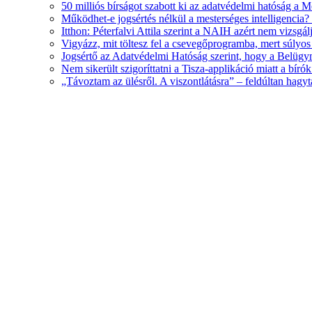
50 milliós bírságot szabott ki az adatvédelmi hatóság a 
Működhet-e jogsértés nélkül a mesterséges intelligencia? -
Itthon: Péterfalvi Attila szerint a NAIH azért nem vizsgá
Vigyázz, mit töltesz fel a csevegőprogramba, mert súlyo
Jogsértő az Adatvédelmi Hatóság szerint, hogy a Belügymin
Nem sikerült szigoríttatni a Tisza-applikáció miatt a bírók
„Távoztam az ülésről. A viszontlátásra” – feldúltan hagy