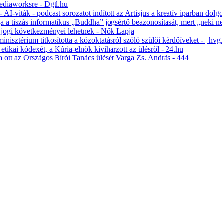
Mediaworksre - Dgtl.hu
 AI-viták - podcast sorozatot indított az Artisjus a kreatív iparban dol
lja a tiszás informatikus „Buddha” jogsértő beazonosítását, mert „neki n
s jogi következményei lehetnek - Nők Lapja
isztérium titkosította a közoktatásról szóló szülői kérdőíveket - | hvg
 etikai kódexét, a Kúria-elnök kiviharzott az ülésről - 24.hu
ta ott az Országos Bírói Tanács ülését Varga Zs. András - 444