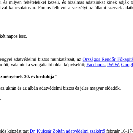
 és milyen feltételekkel kezeli, és bizalmas adatainkat kinek adják 
val kapcsolatosan. Fontos felhívni a veszélyt az állami szervek adatke
két napos lesz.
lengyel adatvédelmi biztos munkatársait, az
Országos Rendőr Főkapit
dóit, valamint a szolgáltatói oldal képviselőit;
Facebook
,
IWIW
,
Googl
ezményének 30. évfordulója”
, az ukrán és az albán adatvédelmi biztos és jeles magyar előadók.
.
lős képzést tart
Dr. Kulcsár Zoltán adatvédelmi szakértő
február 16-17-