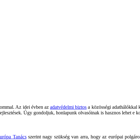
lommal. Az idei évben az
adatvédelmi biztos
a közösségi adathálókkal k
fejlesztések. Úgy gondoljuk, honlapunk olvasóinak is hasznos lehet e k
urópa Tanács
szerint nagy szükség van arra, hogy az európai polgáro