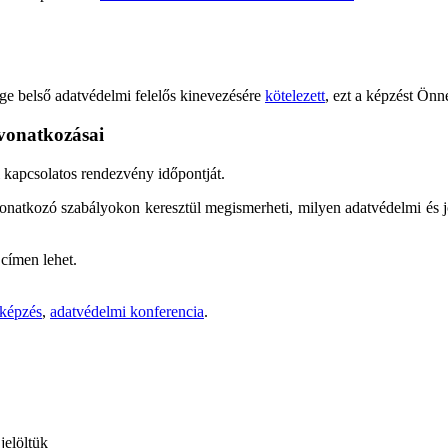
ge belső adatvédelmi felelős kinevezésére
kötelezett
, ezt a képzést Önne
 vonatkozásai
l kapcsolatos rendezvény időpontját.
onatkozó szabályokon keresztül megismerheti, milyen adatvédelmi és jo
címen lehet.
 képzés
,
adatvédelmi konferencia
.
jelöltük