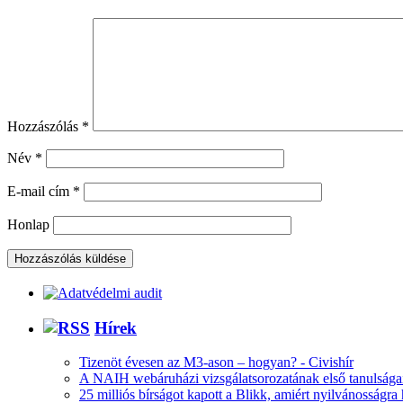
Hozzászólás
*
Név
*
E-mail cím
*
Honlap
Hírek
Tizenöt évesen az M3-ason – hogyan? - Civishír
A NAIH webáruházi vizsgálatsorozatának első tanulsága
25 milliós bírságot kapott a Blikk, amiért nyilvánosságra