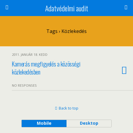
Adatvédelmi audit
Tags › Közlekedés
2011. JANUÁR 18. KEDD
Kamerás megfigyelés a közösségi
közlekedésben
NO RESPONSES
Back to top
Mobile
Desktop