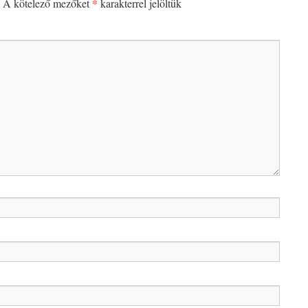
*
A kötelező mezőket
karakterrel jelöltük