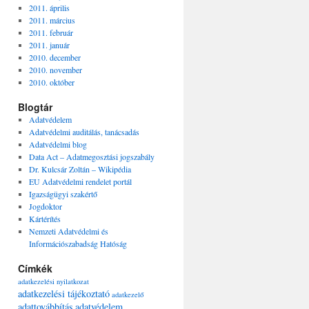
2011. április
2011. március
2011. február
2011. január
2010. december
2010. november
2010. október
Blogtár
Adatvédelem
Adatvédelmi auditálás, tanácsadás
Adatvédelmi blog
Data Act – Adatmegosztási jogszabály
Dr. Kulcsár Zoltán – Wikipédia
EU Adatvédelmi rendelet portál
Igazságügyi szakértő
Jogdoktor
Kártérítés
Nemzeti Adatvédelmi és
Információszabadság Hatóság
Címkék
adatkezelési nyilatkozat
adatkezelési tájékoztató
adatkezelő
adattovábbítás
adatvédelem