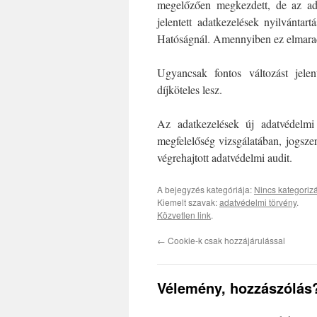
megelőzően megkezdett, de az ad
jelentett adatkezelések nyilvántar
Hatóságnál. Amennyiben ez elmaradt,
Ugyancsak fontos változást jelen
díjköteles lesz.
Az adatkezelések új adatvédelmi 
megfelelőség vizsgálatában, jogsze
végrehajtott adatvédelmi audit.
A bejegyzés kategóriája:
Nincs kategoriz
Kiemelt szavak:
adatvédelmi törvény
.
Közvetlen link
.
←
Cookie-k csak hozzájárulással
Vélemény, hozzászólás