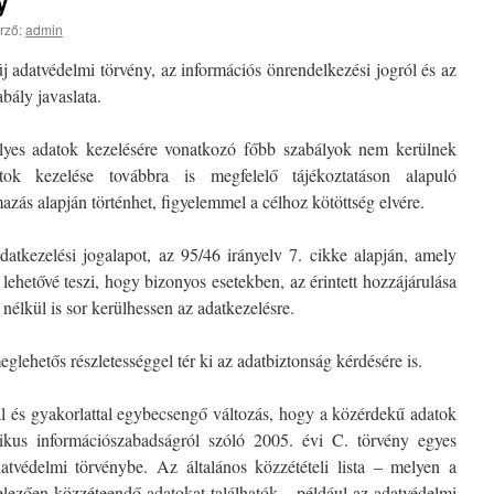
y
rző:
admin
j adatvédelmi törvény, az információs önrendelkezési jogról és az
bály javaslata.
yes adatok kezelésére vonatkozó főbb szabályok nem kerülnek
tok kezelése továbbra is megfelelő tájékoztatáson alapuló
azás alapján történhet, figyelemmel a célhoz kötöttség elvére.
datkezelési jogalapot, az 95/46 irányelv 7. cikke alapján, amely
 lehetővé teszi, hogy bizonyos esetekben, az érintett hozzájárulása
nélkül is sor kerülhessen az adatkezelésre.
glehetős részletességgel tér ki az adatbiztonság kérdésére is.
l és gyakorlattal egybecsengő változás, hogy a közérdekű adatok
onikus információszabadságról szóló 2005. évi C. törvény egyes
atvédelmi törvénybe. Az általános közzétételi lista – melyen a
ötelezően közzéteendő adatokat találhatók – például az adatvédelmi