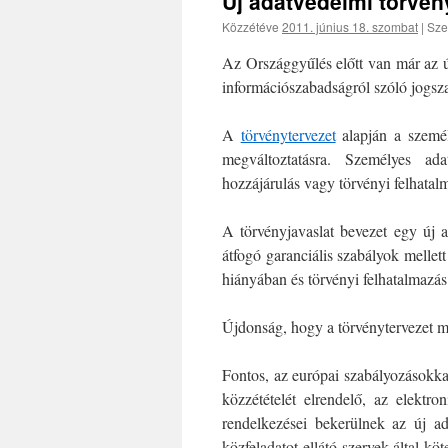
Új adatvédelmi törvén
Közzétéve
2011. június 18. szombat
|
Sze
Az Országgyűlés előtt van már az ú
információszabadságról szóló jogsza
A
törvénytervezet
alapján a személ
megváltoztatásra. Személyes ada
hozzájárulás vagy törvényi felhatalm
A törvényjavaslat bevezet egy új a
átfogó garanciális szabályok mellett
hiányában és törvényi felhatalmazás 
Újdonság, hogy a törvénytervezet me
Fontos, az európai szabályozásokka
közzétételét elrendelő, az elektr
rendelkezései bekerülnek az új ad
közfeladatot ellátó szervek által k