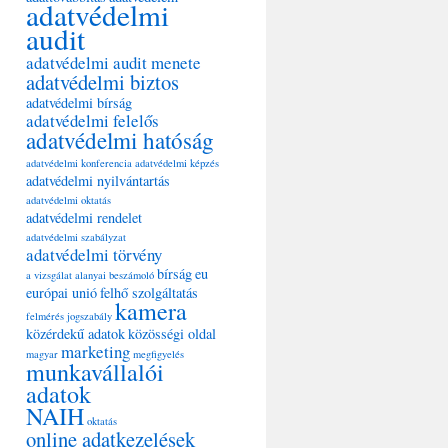
adatvédelmi
audit
adatvédelmi audit menete
adatvédelmi biztos
adatvédelmi bírság
adatvédelmi felelős
adatvédelmi hatóság
adatvédelmi konferencia
adatvédelmi képzés
adatvédelmi nyilvántartás
adatvédelmi oktatás
adatvédelmi rendelet
adatvédelmi szabályzat
adatvédelmi törvény
bírság
eu
a vizsgálat alanyai
beszámoló
európai unió
felhő szolgáltatás
kamera
felmérés
jogszabály
közérdekű adatok
közösségi oldal
marketing
magyar
megfigyelés
munkavállalói
adatok
NAIH
oktatás
online adatkezelések