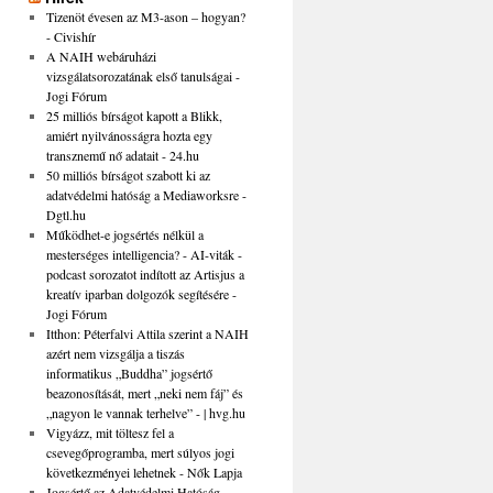
Tizenöt évesen az M3-ason – hogyan?
- Civishír
A NAIH webáruházi
vizsgálatsorozatának első tanulságai -
Jogi Fórum
25 milliós bírságot kapott a Blikk,
amiért nyilvánosságra hozta egy
transznemű nő adatait - 24.hu
50 milliós bírságot szabott ki az
adatvédelmi hatóság a Mediaworksre -
Dgtl.hu
Működhet-e jogsértés nélkül a
mesterséges intelligencia? - AI-viták -
podcast sorozatot indított az Artisjus a
kreatív iparban dolgozók segítésére -
Jogi Fórum
Itthon: Péterfalvi Attila szerint a NAIH
azért nem vizsgálja a tiszás
informatikus „Buddha” jogsértő
beazonosítását, mert „neki nem fáj” és
„nagyon le vannak terhelve” - | hvg.hu
Vigyázz, mit töltesz fel a
csevegőprogramba, mert súlyos jogi
következményei lehetnek - Nők Lapja
Jogsértő az Adatvédelmi Hatóság