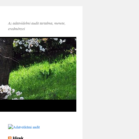
Az adatvédelmi audit tartalma, menete,
eredményei
Hírek