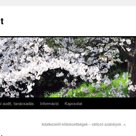
t
i audit, tanácsadás
Információ
Kapcsolat
Adatkezelői kötelezettségek – változó szabályok
→