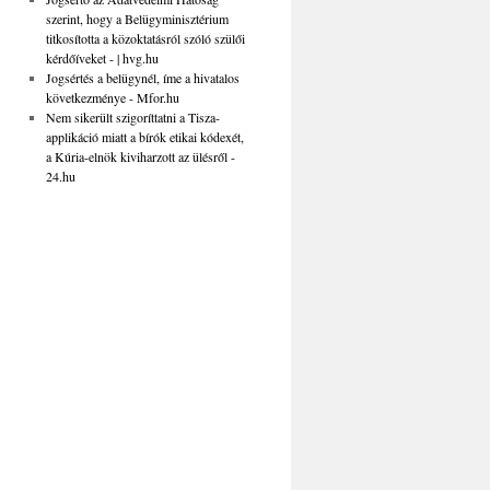
szerint, hogy a Belügyminisztérium
titkosította a közoktatásról szóló szülői
kérdőíveket - | hvg.hu
Jogsértés a belügynél, íme a hivatalos
következménye - Mfor.hu
Nem sikerült szigoríttatni a Tisza-
applikáció miatt a bírók etikai kódexét,
a Kúria-elnök kiviharzott az ülésről -
24.hu