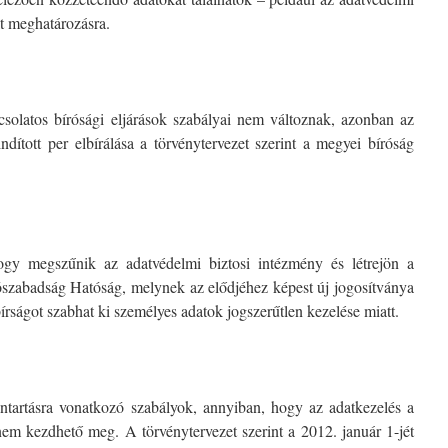
lt meghatározásra.
csolatos bírósági eljárások szabályai nem változnak, azonban az
indított per elbírálása a törvénytervezet szerint a megyei bíróság
 hogy megszűnik az adatvédelmi biztosi intézmény és létrejön a
szabadság Hatóság, melynek az elődjéhez képest új jogosítványa
 bírságot szabhat ki személyes adatok jogszerűtlen kezelése miatt.
ntartásra vonatkozó szabályok, annyiban, hogy az adatkezelés a
nem kezdhető meg. A törvénytervezet szerint a 2012. január 1-jét